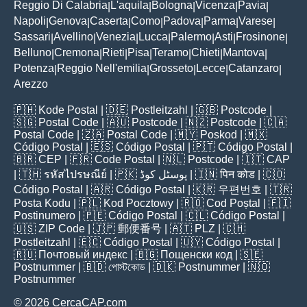
Reggio Di Calabria
L'aquila
Bologna
Vicenza
Pavia
|
|
|
|
|
Napoli
Genova
Caserta
Como
Padova
Parma
Varese
|
|
|
|
|
|
|
Sassari
Avellino
Venezia
Lucca
Palermo
Asti
Frosinone
|
|
|
|
|
|
|
Belluno
Cremona
Rieti
Pisa
Teramo
Chieti
Mantova
|
|
|
|
|
|
|
Potenza
Reggio Nell'emilia
Grosseto
Lecce
Catanzaro
|
|
|
|
|
Arezzo
🇵🇭
Kode Postal
| 🇩🇪
Postleitzahl
| 🇬🇧
Postcode
|
🇸🇬
Postal Code
| 🇦🇺
Postcode
| 🇳🇿
Postcode
| 🇨🇦
Postal Code
| 🇿🇦
Postal Code
| 🇲🇾
Poskod
| 🇲🇽
Código Postal
| 🇪🇸
Código Postal
| 🇵🇹
Código Postal
|
🇧🇷
CEP
| 🇫🇷
Code Postal
| 🇳🇱
Postcode
| 🇮🇹
CAP
| 🇹🇭
รหัสไปรษณีย์
| 🇵🇰
پوسٹل کوڈ
| 🇮🇳
पिन कोड
| 🇨🇴
Código Postal
| 🇦🇷
Código Postal
| 🇰🇷
우편번호
| 🇹🇷
Posta Kodu
| 🇵🇱
Kod Pocztowy
| 🇷🇴
Cod Poștal
| 🇫🇮
Postinumero
| 🇵🇪
Código Postal
| 🇨🇱
Código Postal
|
🇺🇸
ZIP Code
| 🇯🇵
郵便番号
| 🇦🇹
PLZ
| 🇨🇭
Postleitzahl
| 🇪🇨
Código Postal
| 🇺🇾
Código Postal
|
🇷🇺
Почтовый индекс
| 🇧🇬
Пощенски код
| 🇸🇪
Postnummer
| 🇧🇩
পোস্টকোড
| 🇩🇰
Postnummer
| 🇳🇴
Postnummer
© 2026 CercaCAP.com