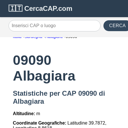
🇮🇹 CercaCAP.com
CERCA
Inserisci CAP o luogo
Italia
Sardegna
Albagiara
09090
09090
Albagiara
Statistiche per CAP 09090 di
Albagiara
Altitudine:
m
Coordinate Geografiche:
Latitudine 39.7872,