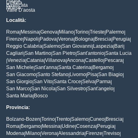
Puglia
Umbria
Basilicata
Molise
Valle D'aosta
Località:
Roma
Messina
Genova
Milano
Torino
Trieste
Palermo
|
|
|
|
|
|
|
Firenze
Napoli
Padova
Verona
Bologna
Brescia
Perugia
|
|
|
|
|
|
|
Reggio Calabria
Salerno
San Giovanni
Laspezia
Bari
|
|
|
|
|
Cagliari
San Martino
San Pietro
Sant'antonio
Santa Lucia
|
|
|
|
Venezia
Catania
Villanova
Ancona
Castello
Pescara
|
|
|
|
|
|
|
San Michele
Sant'anna
Santa Caterina
Bergamo
|
|
|
|
San Giacomo
Santo Stefano
Livorno
Pisa
San Biagio
|
|
|
|
|
San Giorgio
San Vito
Santa Croce
Selva
Parma
|
|
|
|
|
San Marco
San Nicola
San Silvestro
Sant'angelo
|
|
|
|
Santa Maria
Bosco
|
Provincia:
Bolzano-Bozen
Torino
Trento
Salerno
Cuneo
Brescia
|
|
|
|
|
|
Roma
Bergamo
Messina
Udine
Cosenza
Perugia
|
|
|
|
|
|
Modena
Milano
Verona
Alessandria
Firenze
Treviso
|
|
|
|
|
|