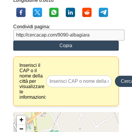
Longitudine 8.8618
Condividi pagina:
Copia
Inserisci il
CAP o il
nome della
città per
Cerc
visualizzare
le
informazioni:
+
−