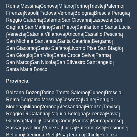
Roma
Messina
Genova
Milano
Torino
Trieste
Palermo
|
|
|
|
|
|
|
Firenze
Napoli
Padova
Verona
Bologna
Brescia
Perugia
|
|
|
|
|
|
|
Reggio Calabria
Salerno
San Giovanni
Laspezia
Bari
|
|
|
|
|
Cagliari
San Martino
San Pietro
Sant'antonio
Santa Lucia
|
|
|
|
Venezia
Catania
Villanova
Ancona
Castello
Pescara
|
|
|
|
|
|
|
San Michele
Sant'anna
Santa Caterina
Bergamo
|
|
|
|
San Giacomo
Santo Stefano
Livorno
Pisa
San Biagio
|
|
|
|
|
San Giorgio
San Vito
Santa Croce
Selva
Parma
|
|
|
|
|
San Marco
San Nicola
San Silvestro
Sant'angelo
|
|
|
|
Santa Maria
Bosco
|
Provincia:
Bolzano-Bozen
Torino
Trento
Salerno
Cuneo
Brescia
|
|
|
|
|
|
Roma
Bergamo
Messina
Cosenza
Udine
Perugia
|
|
|
|
|
|
Modena
Milano
Verona
Alessandria
Firenze
Treviso
|
|
|
|
|
|
Reggio Di Calabria
L'aquila
Bologna
Vicenza
Pavia
|
|
|
|
|
Genova
Napoli
Caserta
Como
Padova
Parma
Varese
|
|
|
|
|
|
|
Sassari
Avellino
Venezia
Lucca
Palermo
Asti
Frosinone
|
|
|
|
|
|
|
Belluno
Cremona
Rieti
Pisa
Teramo
Chieti
Potenza
|
|
|
|
|
|
|