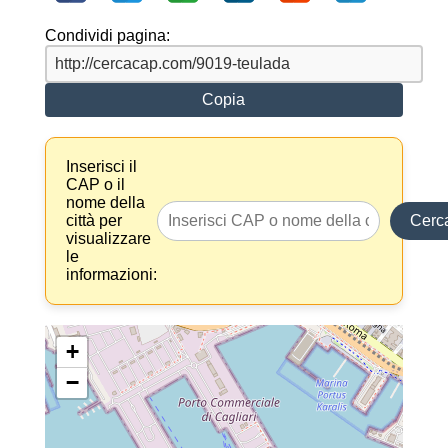
Condividi pagina:
Copia
Inserisci il
CAP o il
nome della
città per
Cerc
visualizzare
le
informazioni:
+
−