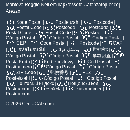
Mantova
Reggio Nell'emilia
Grosseto
Catanzaro
Lecce
|
|
|
|
|
Arezzo
🇵🇭
Kode Postal
| 🇩🇪
Postleitzahl
| 🇬🇧
Postcode
|
🇸🇬
Postal Code
| 🇦🇺
Postcode
| 🇳🇿
Postcode
| 🇨🇦
Postal Code
| 🇿🇦
Postal Code
| 🇲🇾
Poskod
| 🇲🇽
Código Postal
| 🇪🇸
Código Postal
| 🇵🇹
Código Postal
|
🇧🇷
CEP
| 🇫🇷
Code Postal
| 🇳🇱
Postcode
| 🇮🇹
CAP
| 🇹🇭
รหัสไปรษณีย์
| 🇵🇰
پوسٹل کوڈ
| 🇮🇳
पिन कोड
| 🇨🇴
Código Postal
| 🇦🇷
Código Postal
| 🇰🇷
우편번호
| 🇹🇷
Posta Kodu
| 🇵🇱
Kod Pocztowy
| 🇷🇴
Cod Poștal
| 🇫🇮
Postinumero
| 🇵🇪
Código Postal
| 🇨🇱
Código Postal
|
🇺🇸
ZIP Code
| 🇯🇵
郵便番号
| 🇦🇹
PLZ
| 🇨🇭
Postleitzahl
| 🇪🇨
Código Postal
| 🇺🇾
Código Postal
|
🇷🇺
Почтовый индекс
| 🇧🇬
Пощенски код
| 🇸🇪
Postnummer
| 🇧🇩
পোস্টকোড
| 🇩🇰
Postnummer
| 🇳🇴
Postnummer
© 2026 CercaCAP.com