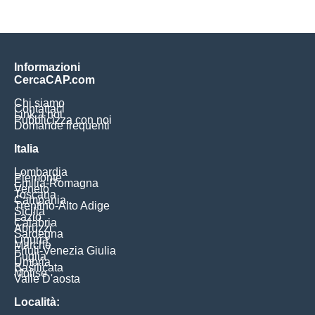
Informazioni
CercaCAP.com
Chi siamo
Contattaci
Link a noi
Pubblicizza con noi
Domande frequenti
Italia
Lombardia
Piemonte
Emilia-Romagna
Veneto
Toscana
Campania
Trentino-Alto Adige
Sicilia
Lazio
Calabria
Abruzzi
Sardegna
Liguria
Marche
Friuli-Venezia Giulia
Puglia
Umbria
Basilicata
Molise
Valle D'aosta
Località: