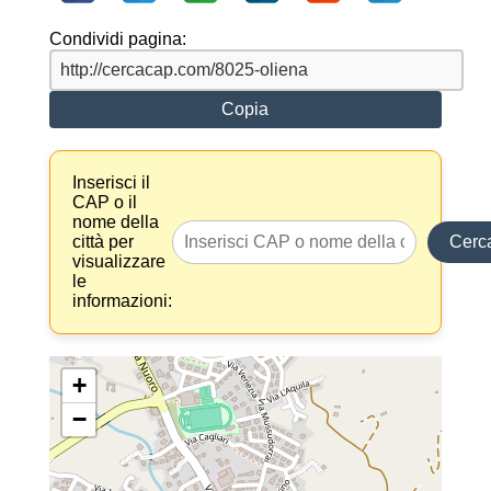
Condividi pagina:
Copia
Inserisci il
CAP o il
nome della
città per
Cerc
visualizzare
le
informazioni:
+
−