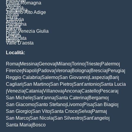
Piemonte
Emilia-Romagna
Veneto
Toscana
Campania
Trentino-Alto Adige
Sicilia
Lazio
Calabria
Abruzzi
Sardegna
Liguria
Marche
Friuli-Venezia Giulia
Puglia
Umbria
Basilicata
Molise
Valle D'aosta
Località:
Roma
Messina
Genova
Milano
Torino
Trieste
Palermo
|
|
|
|
|
|
|
Firenze
Napoli
Padova
Verona
Bologna
Brescia
Perugia
|
|
|
|
|
|
|
Reggio Calabria
Salerno
San Giovanni
Laspezia
Bari
|
|
|
|
|
Cagliari
San Martino
San Pietro
Sant'antonio
Santa Lucia
|
|
|
|
Venezia
Catania
Villanova
Ancona
Castello
Pescara
|
|
|
|
|
|
|
San Michele
Sant'anna
Santa Caterina
Bergamo
|
|
|
|
San Giacomo
Santo Stefano
Livorno
Pisa
San Biagio
|
|
|
|
|
San Giorgio
San Vito
Santa Croce
Selva
Parma
|
|
|
|
|
San Marco
San Nicola
San Silvestro
Sant'angelo
|
|
|
|
Santa Maria
Bosco
|