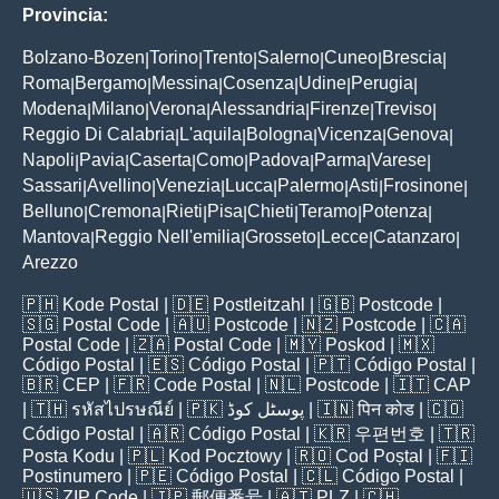
Provincia:
Bolzano-Bozen
Torino
Trento
Salerno
Cuneo
Brescia
|
|
|
|
|
|
Roma
Bergamo
Messina
Cosenza
Udine
Perugia
|
|
|
|
|
|
Modena
Milano
Verona
Alessandria
Firenze
Treviso
|
|
|
|
|
|
Reggio Di Calabria
L'aquila
Bologna
Vicenza
Genova
|
|
|
|
|
Napoli
Pavia
Caserta
Como
Padova
Parma
Varese
|
|
|
|
|
|
|
Sassari
Avellino
Venezia
Lucca
Palermo
Asti
Frosinone
|
|
|
|
|
|
|
Belluno
Cremona
Rieti
Pisa
Chieti
Teramo
Potenza
|
|
|
|
|
|
|
Mantova
Reggio Nell'emilia
Grosseto
Lecce
Catanzaro
|
|
|
|
|
Arezzo
🇵🇭
Kode Postal
| 🇩🇪
Postleitzahl
| 🇬🇧
Postcode
|
🇸🇬
Postal Code
| 🇦🇺
Postcode
| 🇳🇿
Postcode
| 🇨🇦
Postal Code
| 🇿🇦
Postal Code
| 🇲🇾
Poskod
| 🇲🇽
Código Postal
| 🇪🇸
Código Postal
| 🇵🇹
Código Postal
|
🇧🇷
CEP
| 🇫🇷
Code Postal
| 🇳🇱
Postcode
| 🇮🇹
CAP
| 🇹🇭
รหัสไปรษณีย์
| 🇵🇰
پوسٹل کوڈ
| 🇮🇳
पिन कोड
| 🇨🇴
Código Postal
| 🇦🇷
Código Postal
| 🇰🇷
우편번호
| 🇹🇷
Posta Kodu
| 🇵🇱
Kod Pocztowy
| 🇷🇴
Cod Poștal
| 🇫🇮
Postinumero
| 🇵🇪
Código Postal
| 🇨🇱
Código Postal
|
🇺🇸
ZIP Code
| 🇯🇵
郵便番号
| 🇦🇹
PLZ
| 🇨🇭