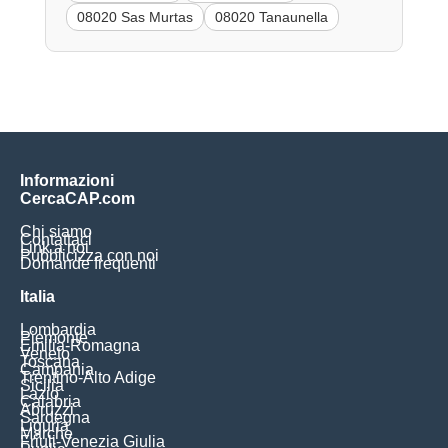
08020 Sas Murtas
08020 Tanaunella
Informazioni
CercaCAP.com
Chi siamo
Contattaci
Link a noi
Pubblicizza con noi
Domande frequenti
Italia
Lombardia
Piemonte
Emilia-Romagna
Veneto
Toscana
Campania
Trentino-Alto Adige
Sicilia
Lazio
Calabria
Abruzzi
Sardegna
Liguria
Marche
Friuli-Venezia Giulia