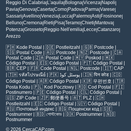
Reggio Di Calabria
L'aquila
Bologna
Vicenza
Napoli
|
|
|
|
|
Pavia
Genova
Caserta
Como
Padova
Parma
Varese
|
|
|
|
|
|
|
Sassari
Avellino
Venezia
Lucca
Palermo
Asti
Frosinone
|
|
|
|
|
|
|
Belluno
Cremona
Rieti
Pisa
Teramo
Chieti
Mantova
|
|
|
|
|
|
|
Potenza
Grosseto
Reggio Nell'emilia
Lecce
Catanzaro
|
|
|
|
|
Arezzo
🇵🇭
Kode Postal
| 🇩🇪
Postleitzahl
| 🇬🇧
Postcode
|
🇸🇬
Postal Code
| 🇦🇺
Postcode
| 🇳🇿
Postcode
| 🇨🇦
Postal Code
| 🇿🇦
Postal Code
| 🇲🇾
Poskod
| 🇲🇽
Código Postal
| 🇪🇸
Código Postal
| 🇵🇹
Código Postal
|
🇧🇷
CEP
| 🇫🇷
Code Postal
| 🇳🇱
Postcode
| 🇮🇹
CAP
| 🇹🇭
รหัสไปรษณีย์
| 🇵🇰
پوسٹل کوڈ
| 🇮🇳
पिन कोड
| 🇨🇴
Código Postal
| 🇦🇷
Código Postal
| 🇰🇷
우편번호
| 🇹🇷
Posta Kodu
| 🇵🇱
Kod Pocztowy
| 🇷🇴
Cod Poștal
| 🇫🇮
Postinumero
| 🇵🇪
Código Postal
| 🇨🇱
Código Postal
|
🇺🇸
ZIP Code
| 🇯🇵
郵便番号
| 🇦🇹
PLZ
| 🇨🇭
Postleitzahl
| 🇪🇨
Código Postal
| 🇺🇾
Código Postal
|
🇷🇺
Почтовый индекс
| 🇧🇬
Пощенски код
| 🇸🇪
Postnummer
| 🇧🇩
পোস্টকোড
| 🇩🇰
Postnummer
| 🇳🇴
Postnummer
© 2026 CercaCAP.com