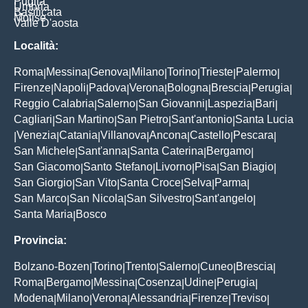
Puglia
Umbria
Basilicata
Molise
Valle D'aosta
Località:
Roma
Messina
Genova
Milano
Torino
Trieste
Palermo
|
|
|
|
|
|
|
Firenze
Napoli
Padova
Verona
Bologna
Brescia
Perugia
|
|
|
|
|
|
|
Reggio Calabria
Salerno
San Giovanni
Laspezia
Bari
|
|
|
|
|
Cagliari
San Martino
San Pietro
Sant'antonio
Santa Lucia
|
|
|
|
Venezia
Catania
Villanova
Ancona
Castello
Pescara
|
|
|
|
|
|
|
San Michele
Sant'anna
Santa Caterina
Bergamo
|
|
|
|
San Giacomo
Santo Stefano
Livorno
Pisa
San Biagio
|
|
|
|
|
San Giorgio
San Vito
Santa Croce
Selva
Parma
|
|
|
|
|
San Marco
San Nicola
San Silvestro
Sant'angelo
|
|
|
|
Santa Maria
Bosco
|
Provincia:
Bolzano-Bozen
Torino
Trento
Salerno
Cuneo
Brescia
|
|
|
|
|
|
Roma
Bergamo
Messina
Cosenza
Udine
Perugia
|
|
|
|
|
|
Modena
Milano
Verona
Alessandria
Firenze
Treviso
|
|
|
|
|
|