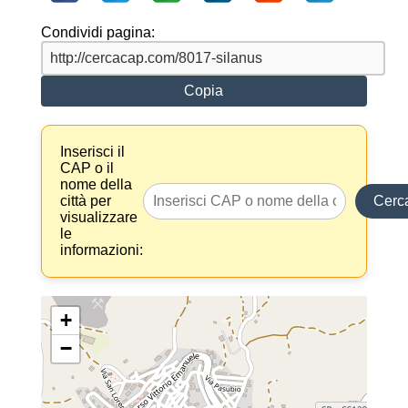
Condividi pagina:
Copia
Inserisci il
CAP o il
nome della
città per
Cerc
visualizzare
le
informazioni:
+
−