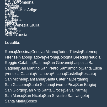
Piemonte
Emilia-Romagna
Veneto
Toscana
Campania
Trentino-Alto Adige
Sicilia
Lazio
Calabria
Abruzzi
Sardegna
Liguria
Marche
Friuli-Venezia Giulia
Puglia
Umbria
Basilicata
Molise
Valle D'aosta
Località:
Roma
Messina
Genova
Milano
Torino
Trieste
Palermo
|
|
|
|
|
|
|
Firenze
Napoli
Padova
Verona
Bologna
Brescia
Perugia
|
|
|
|
|
|
|
Reggio Calabria
Salerno
San Giovanni
Laspezia
Bari
|
|
|
|
|
Cagliari
San Martino
San Pietro
Sant'antonio
Santa Lucia
|
|
|
|
Venezia
Catania
Villanova
Ancona
Castello
Pescara
|
|
|
|
|
|
|
San Michele
Sant'anna
Santa Caterina
Bergamo
|
|
|
|
San Giacomo
Santo Stefano
Livorno
Pisa
San Biagio
|
|
|
|
|
San Giorgio
San Vito
Santa Croce
Selva
Parma
|
|
|
|
|
San Marco
San Nicola
San Silvestro
Sant'angelo
|
|
|
|
Santa Maria
Bosco
|