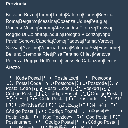
Provincia:
Bolzano-Bozen
Torino
Trento
Salerno
Cuneo
Brescia
|
|
|
|
|
|
Roma
Bergamo
Messina
Cosenza
Udine
Perugia
|
|
|
|
|
|
Modena
Milano
Verona
Alessandria
Firenze
Treviso
|
|
|
|
|
|
Reggio Di Calabria
L'aquila
Bologna
Vicenza
Napoli
|
|
|
|
|
Pavia
Genova
Caserta
Como
Padova
Parma
Varese
|
|
|
|
|
|
|
Sassari
Avellino
Venezia
Lucca
Palermo
Asti
Frosinone
|
|
|
|
|
|
|
Belluno
Cremona
Rieti
Pisa
Teramo
Chieti
Mantova
|
|
|
|
|
|
|
Potenza
Reggio Nell'emilia
Grosseto
Catanzaro
Lecce
|
|
|
|
|
Arezzo
🇵🇭
Kode Postal
| 🇩🇪
Postleitzahl
| 🇬🇧
Postcode
|
🇸🇬
Postal Code
| 🇦🇺
Postcode
| 🇳🇿
Postcode
| 🇨🇦
Postal Code
| 🇿🇦
Postal Code
| 🇲🇾
Poskod
| 🇲🇽
Código Postal
| 🇪🇸
Código Postal
| 🇵🇹
Código Postal
|
🇧🇷
CEP
| 🇫🇷
Code Postal
| 🇳🇱
Postcode
| 🇮🇹
CAP
| 🇹🇭
รหัสไปรษณีย์
| 🇵🇰
پوسٹل کوڈ
| 🇮🇳
पिन कोड
| 🇨🇴
Código Postal
| 🇦🇷
Código Postal
| 🇰🇷
우편번호
| 🇹🇷
Posta Kodu
| 🇵🇱
Kod Pocztowy
| 🇷🇴
Cod Poștal
| 🇫🇮
Postinumero
| 🇵🇪
Código Postal
| 🇨🇱
Código Postal
|
🇺🇸
ZIP Code
| 🇯🇵
郵便番号
| 🇦🇹
PLZ
| 🇨🇭