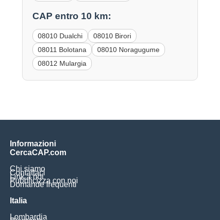
CAP entro 10 km:
08010 Dualchi
08010 Birori
08011 Bolotana
08010 Noragugume
08012 Mulargia
Informazioni
CercaCAP.com
Chi siamo
Contattaci
Link a noi
Pubblicizza con noi
Domande frequenti
Italia
Lombardia