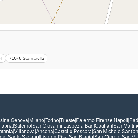
li
71048 Stornarella
sina
|
Genova
|
Milano
|
Torino
|
Trieste
|
Palermo
|
Firenze
|
Napoli
|
Pad
labria
|
Salerno
|
San Giovanni
|
Laspezia
|
Bari
|
Cagliari
|
San Martin
atania
|
Villanova
|
Ancona
|
Castello
|
Pescara
|
San Michele
|
Sant'a
omo
|
Santo Stefano
|
Livorno
|
Pisa
|
San Biagio
|
San Giorgio
|
San Vi