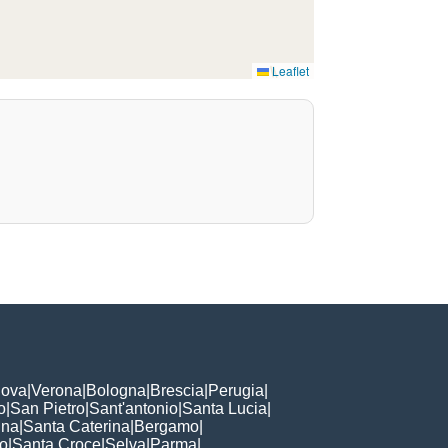
Leaflet
ova
|
Verona
|
Bologna
|
Brescia
|
Perugia
|
o
|
San Pietro
|
Sant'antonio
|
Santa Lucia
|
nna
|
Santa Caterina
|
Bergamo
|
to
|
Santa Croce
|
Selva
|
Parma
|