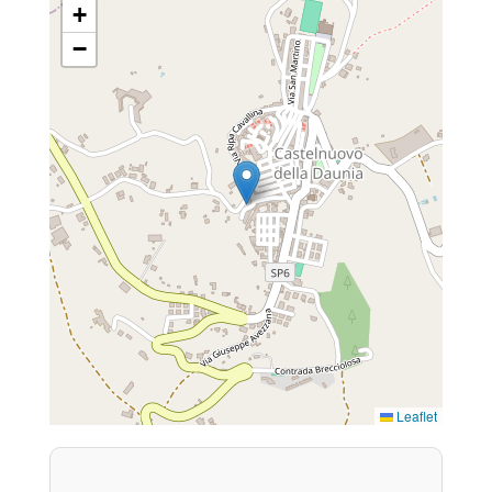
+
−
Leaflet