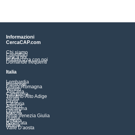
Informazioni
CercaCAP.com
Chi siamo
Contattaci
Link a noi
Pubblicizza con noi
Domande frequenti
Italia
Lombardia
Piemonte
Emilia-Romagna
Veneto
Toscana
Campania
Trentino-Alto Adige
Sicilia
Lazio
Calabria
Abruzzi
Sardegna
Liguria
Marche
Friuli-Venezia Giulia
Puglia
Umbria
Basilicata
Molise
Valle D'aosta