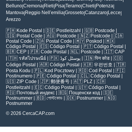
Belluno
Cremona
Rieti
Pisa
Teramo
Chieti
Potenza
|
|
|
|
|
|
|
Mantova
Reggio Nell'emilia
Grosseto
Catanzaro
Lecce
|
|
|
|
|
Arezzo
🇵🇭
Kode Postal
| 🇩🇪
Postleitzahl
| 🇬🇧
Postcode
|
🇸🇬
Postal Code
| 🇦🇺
Postcode
| 🇳🇿
Postcode
| 🇨🇦
Postal Code
| 🇿🇦
Postal Code
| 🇲🇾
Poskod
| 🇲🇽
Código Postal
| 🇪🇸
Código Postal
| 🇵🇹
Código Postal
|
🇧🇷
CEP
| 🇫🇷
Code Postal
| 🇳🇱
Postcode
| 🇮🇹
CAP
| 🇹🇭
รหัสไปรษณีย์
| 🇵🇰
پوسٹل کوڈ
| 🇮🇳
पिन कोड
| 🇨🇴
Código Postal
| 🇦🇷
Código Postal
| 🇰🇷
우편번호
| 🇹🇷
Posta Kodu
| 🇵🇱
Kod Pocztowy
| 🇷🇴
Cod Poștal
| 🇫🇮
Postinumero
| 🇵🇪
Código Postal
| 🇨🇱
Código Postal
|
🇺🇸
ZIP Code
| 🇯🇵
郵便番号
| 🇦🇹
PLZ
| 🇨🇭
Postleitzahl
| 🇪🇨
Código Postal
| 🇺🇾
Código Postal
|
🇷🇺
Почтовый индекс
| 🇧🇬
Пощенски код
| 🇸🇪
Postnummer
| 🇧🇩
পোস্টকোড
| 🇩🇰
Postnummer
| 🇳🇴
Postnummer
© 2026 CercaCAP.com