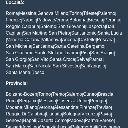
Località:
Roma
Messina
Genova
Milano
Torino
Trieste
Palermo
|
|
|
|
|
|
|
Firenze
Napoli
Padova
Verona
Bologna
Brescia
Perugia
|
|
|
|
|
|
|
Reggio Calabria
Salerno
San Giovanni
Laspezia
Bari
|
|
|
|
|
Cagliari
San Martino
San Pietro
Sant'antonio
Santa Lucia
|
|
|
|
Venezia
Catania
Villanova
Ancona
Castello
Pescara
|
|
|
|
|
|
|
San Michele
Sant'anna
Santa Caterina
Bergamo
|
|
|
|
San Giacomo
Santo Stefano
Livorno
Pisa
San Biagio
|
|
|
|
|
San Giorgio
San Vito
Santa Croce
Selva
Parma
|
|
|
|
|
San Marco
San Nicola
San Silvestro
Sant'angelo
|
|
|
|
Santa Maria
Bosco
|
Provincia:
Bolzano-Bozen
Torino
Trento
Salerno
Cuneo
Brescia
|
|
|
|
|
|
Roma
Bergamo
Messina
Cosenza
Udine
Perugia
|
|
|
|
|
|
Modena
Milano
Verona
Alessandria
Firenze
Treviso
|
|
|
|
|
|
Reggio Di Calabria
L'aquila
Bologna
Vicenza
Pavia
|
|
|
|
|
Genova
Napoli
Caserta
Como
Padova
Parma
Varese
|
|
|
|
|
|
|
Sassari
Avellino
Venezia
Lucca
Palermo
Asti
Frosinone
|
|
|
|
|
|
|