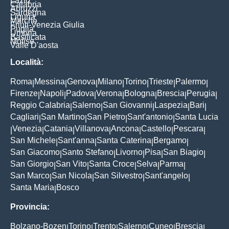
Lazio
Calabria
Abruzzi
Sardegna
Liguria
Marche
Friuli-Venezia Giulia
Puglia
Umbria
Basilicata
Molise
Valle D'aosta
Località:
Roma
Messina
Genova
Milano
Torino
Trieste
Palermo
|
|
|
|
|
|
|
Firenze
Napoli
Padova
Verona
Bologna
Brescia
Perugia
|
|
|
|
|
|
|
Reggio Calabria
Salerno
San Giovanni
Laspezia
Bari
|
|
|
|
|
Cagliari
San Martino
San Pietro
Sant'antonio
Santa Lucia
|
|
|
|
Venezia
Catania
Villanova
Ancona
Castello
Pescara
|
|
|
|
|
|
|
San Michele
Sant'anna
Santa Caterina
Bergamo
|
|
|
|
San Giacomo
Santo Stefano
Livorno
Pisa
San Biagio
|
|
|
|
|
San Giorgio
San Vito
Santa Croce
Selva
Parma
|
|
|
|
|
San Marco
San Nicola
San Silvestro
Sant'angelo
|
|
|
|
Santa Maria
Bosco
|
Provincia:
Bolzano-Bozen
Torino
Trento
Salerno
Cuneo
Brescia
|
|
|
|
|
|