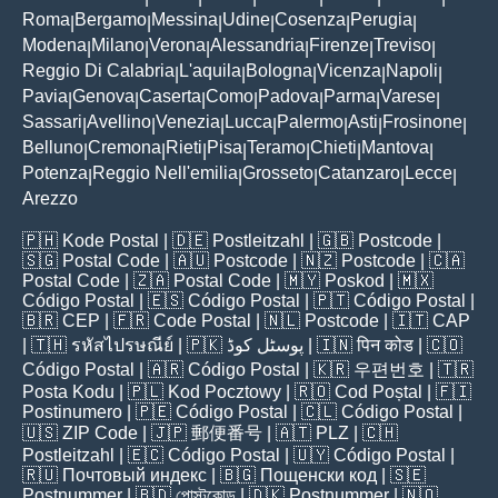
Roma
Bergamo
Messina
Udine
Cosenza
Perugia
|
|
|
|
|
|
Modena
Milano
Verona
Alessandria
Firenze
Treviso
|
|
|
|
|
|
Reggio Di Calabria
L'aquila
Bologna
Vicenza
Napoli
|
|
|
|
|
Pavia
Genova
Caserta
Como
Padova
Parma
Varese
|
|
|
|
|
|
|
Sassari
Avellino
Venezia
Lucca
Palermo
Asti
Frosinone
|
|
|
|
|
|
|
Belluno
Cremona
Rieti
Pisa
Teramo
Chieti
Mantova
|
|
|
|
|
|
|
Potenza
Reggio Nell'emilia
Grosseto
Catanzaro
Lecce
|
|
|
|
|
Arezzo
🇵🇭
Kode Postal
| 🇩🇪
Postleitzahl
| 🇬🇧
Postcode
|
🇸🇬
Postal Code
| 🇦🇺
Postcode
| 🇳🇿
Postcode
| 🇨🇦
Postal Code
| 🇿🇦
Postal Code
| 🇲🇾
Poskod
| 🇲🇽
Código Postal
| 🇪🇸
Código Postal
| 🇵🇹
Código Postal
|
🇧🇷
CEP
| 🇫🇷
Code Postal
| 🇳🇱
Postcode
| 🇮🇹
CAP
| 🇹🇭
รหัสไปรษณีย์
| 🇵🇰
پوسٹل کوڈ
| 🇮🇳
पिन कोड
| 🇨🇴
Código Postal
| 🇦🇷
Código Postal
| 🇰🇷
우편번호
| 🇹🇷
Posta Kodu
| 🇵🇱
Kod Pocztowy
| 🇷🇴
Cod Poștal
| 🇫🇮
Postinumero
| 🇵🇪
Código Postal
| 🇨🇱
Código Postal
|
🇺🇸
ZIP Code
| 🇯🇵
郵便番号
| 🇦🇹
PLZ
| 🇨🇭
Postleitzahl
| 🇪🇨
Código Postal
| 🇺🇾
Código Postal
|
🇷🇺
Почтовый индекс
| 🇧🇬
Пощенски код
| 🇸🇪
Postnummer
| 🇧🇩
পোস্টকোড
| 🇩🇰
Postnummer
| 🇳🇴