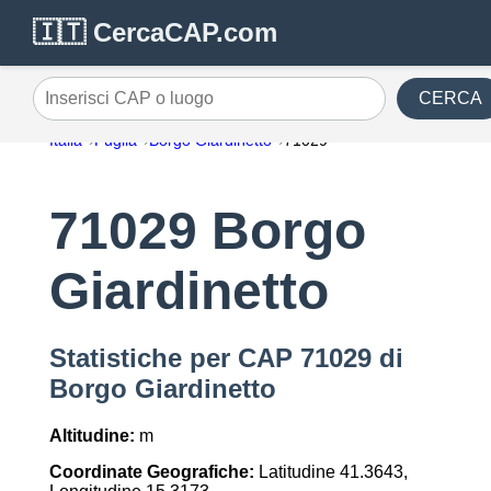
🇮🇹 CercaCAP.com
CERCA
Inserisci CAP o luogo
Italia
Puglia
Borgo Giardinetto
71029
71029 Borgo
Giardinetto
Statistiche per CAP 71029 di
Borgo Giardinetto
Altitudine:
m
Coordinate Geografiche:
Latitudine 41.3643,