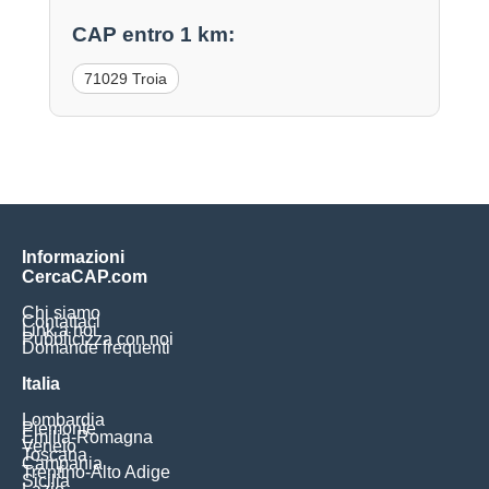
CAP entro 1 km:
71029 Troia
Informazioni
CercaCAP.com
Chi siamo
Contattaci
Link a noi
Pubblicizza con noi
Domande frequenti
Italia
Lombardia
Piemonte
Emilia-Romagna
Veneto
Toscana
Campania
Trentino-Alto Adige
Sicilia