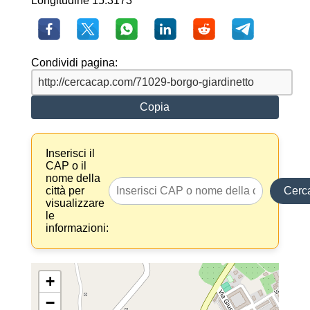
Longitudine 15.3173
Condividi pagina:
Copia
Inserisci il
CAP o il
nome della
città per
Cerc
visualizzare
le
informazioni:
+
−