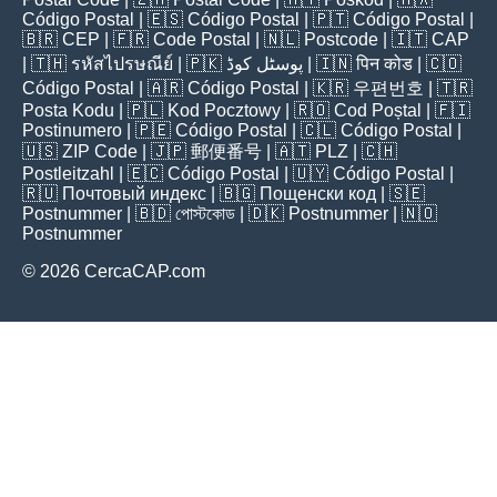
Código Postal
| 🇪🇸
Código Postal
| 🇵🇹
Código Postal
|
🇧🇷
CEP
| 🇫🇷
Code Postal
| 🇳🇱
Postcode
| 🇮🇹
CAP
| 🇹🇭
รหัสไปรษณีย์
| 🇵🇰
پوسٹل کوڈ
| 🇮🇳
पिन कोड
| 🇨🇴
Código Postal
| 🇦🇷
Código Postal
| 🇰🇷
우편번호
| 🇹🇷
Posta Kodu
| 🇵🇱
Kod Pocztowy
| 🇷🇴
Cod Poștal
| 🇫🇮
Postinumero
| 🇵🇪
Código Postal
| 🇨🇱
Código Postal
|
🇺🇸
ZIP Code
| 🇯🇵
郵便番号
| 🇦🇹
PLZ
| 🇨🇭
Postleitzahl
| 🇪🇨
Código Postal
| 🇺🇾
Código Postal
|
🇷🇺
Почтовый индекс
| 🇧🇬
Пощенски код
| 🇸🇪
Postnummer
| 🇧🇩
পোস্টকোড
| 🇩🇰
Postnummer
| 🇳🇴
Postnummer
© 2026 CercaCAP.com