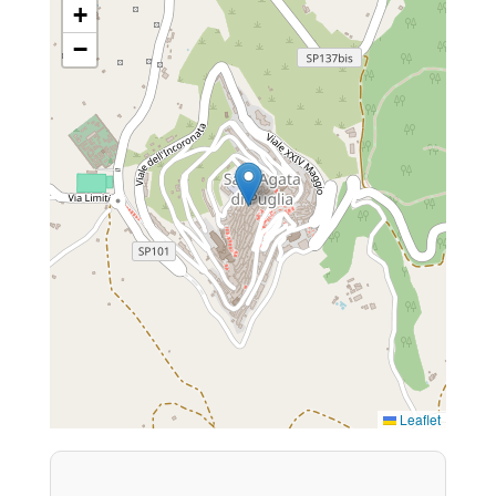
+
−
Leaflet