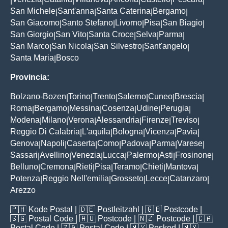
|
|
|
|
|
|
|
San Michele
Sant'anna
Santa Caterina
Bergamo
|
|
|
|
San Giacomo
Santo Stefano
Livorno
Pisa
San Biagio
|
|
|
|
|
San Giorgio
San Vito
Santa Croce
Selva
Parma
|
|
|
|
|
San Marco
San Nicola
San Silvestro
Sant'angelo
|
|
|
|
Santa Maria
Bosco
|
Provincia:
Bolzano-Bozen
Torino
Trento
Salerno
Cuneo
Brescia
|
|
|
|
|
|
Roma
Bergamo
Messina
Cosenza
Udine
Perugia
|
|
|
|
|
|
Modena
Milano
Verona
Alessandria
Firenze
Treviso
|
|
|
|
|
|
Reggio Di Calabria
L'aquila
Bologna
Vicenza
Pavia
|
|
|
|
|
Genova
Napoli
Caserta
Como
Padova
Parma
Varese
|
|
|
|
|
|
|
Sassari
Avellino
Venezia
Lucca
Palermo
Asti
Frosinone
|
|
|
|
|
|
|
Belluno
Cremona
Rieti
Pisa
Teramo
Chieti
Mantova
|
|
|
|
|
|
|
Potenza
Reggio Nell'emilia
Grosseto
Lecce
Catanzaro
|
|
|
|
|
Arezzo
🇵🇭
Kode Postal
| 🇩🇪
Postleitzahl
| 🇬🇧
Postcode
|
🇸🇬
Postal Code
| 🇦🇺
Postcode
| 🇳🇿
Postcode
| 🇨🇦
Postal Code
| 🇿🇦
Postal Code
| 🇲🇾
Poskod
| 🇲🇽