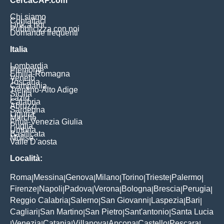
CercaCAP.com
Chi siamo
Contattaci
Link a noi
Pubblicizza con noi
Domande frequenti
Italia
Lombardia
Piemonte
Emilia-Romagna
Veneto
Toscana
Campania
Trentino-Alto Adige
Sicilia
Lazio
Calabria
Abruzzi
Sardegna
Liguria
Marche
Friuli-Venezia Giulia
Puglia
Umbria
Basilicata
Molise
Valle D'aosta
Località:
Roma
Messina
Genova
Milano
Torino
Trieste
Palermo
|
|
|
|
|
|
|
Firenze
Napoli
Padova
Verona
Bologna
Brescia
Perugia
|
|
|
|
|
|
|
Reggio Calabria
Salerno
San Giovanni
Laspezia
Bari
|
|
|
|
|
Cagliari
San Martino
San Pietro
Sant'antonio
Santa Lucia
|
|
|
|
Venezia
Catania
Villanova
Ancona
Castello
Pescara