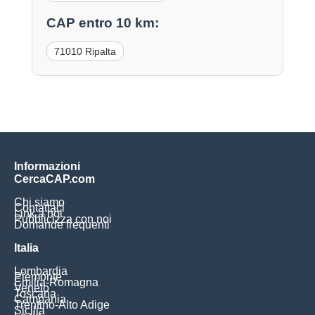
CAP entro 10 km:
71010 Ripalta
Informazioni
CercaCAP.com
Chi siamo
Contattaci
Link a noi
Pubblicizza con noi
Domande frequenti
Italia
Lombardia
Piemonte
Emilia-Romagna
Veneto
Toscana
Campania
Trentino-Alto Adige
Sicilia