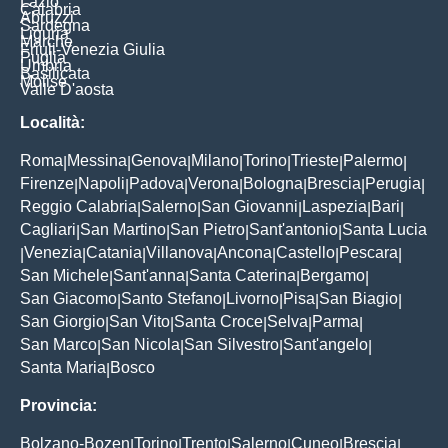
Lazio
Calabria
Abruzzi
Sardegna
Liguria
Marche
Friuli-Venezia Giulia
Puglia
Umbria
Basilicata
Molise
Valle D'aosta
Località:
Roma
Messina
Genova
Milano
Torino
Trieste
Palermo
|
|
|
|
|
|
|
Firenze
Napoli
Padova
Verona
Bologna
Brescia
Perugia
|
|
|
|
|
|
|
Reggio Calabria
Salerno
San Giovanni
Laspezia
Bari
|
|
|
|
|
Cagliari
San Martino
San Pietro
Sant'antonio
Santa Lucia
|
|
|
|
Venezia
Catania
Villanova
Ancona
Castello
Pescara
|
|
|
|
|
|
|
San Michele
Sant'anna
Santa Caterina
Bergamo
|
|
|
|
San Giacomo
Santo Stefano
Livorno
Pisa
San Biagio
|
|
|
|
|
San Giorgio
San Vito
Santa Croce
Selva
Parma
|
|
|
|
|
San Marco
San Nicola
San Silvestro
Sant'angelo
|
|
|
|
Santa Maria
Bosco
|
Provincia:
Bolzano-Bozen
Torino
Trento
Salerno
Cuneo
Brescia
|
|
|
|
|
|