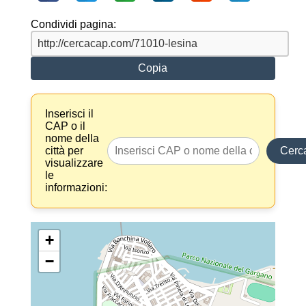
Condividi pagina:
Copia
Inserisci il
CAP o il
nome della
città per
Cerc
visualizzare
le
informazioni:
+
−