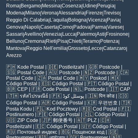
Roma
Bergamo
Messina
Cosenza
Udine
Perugia
|
|
|
|
|
|
Modena
Milano
Verona
Alessandria
Firenze
Treviso
|
|
|
|
|
|
Reggio Di Calabria
L'aquila
Bologna
Vicenza
Pavia
|
|
|
|
|
Genova
Napoli
Caserta
Como
Padova
Parma
Varese
|
|
|
|
|
|
|
Sassari
Avellino
Venezia
Lucca
Palermo
Asti
Frosinone
|
|
|
|
|
|
|
Belluno
Cremona
Rieti
Pisa
Chieti
Teramo
Potenza
|
|
|
|
|
|
|
Mantova
Reggio Nell'emilia
Grosseto
Lecce
Catanzaro
|
|
|
|
|
Arezzo
🇵🇭
Kode Postal
| 🇩🇪
Postleitzahl
| 🇬🇧
Postcode
|
🇸🇬
Postal Code
| 🇦🇺
Postcode
| 🇳🇿
Postcode
| 🇨🇦
Postal Code
| 🇿🇦
Postal Code
| 🇲🇾
Poskod
| 🇲🇽
Código Postal
| 🇪🇸
Código Postal
| 🇵🇹
Código Postal
|
🇧🇷
CEP
| 🇫🇷
Code Postal
| 🇳🇱
Postcode
| 🇮🇹
CAP
| 🇹🇭
รหัสไปรษณีย์
| 🇵🇰
پوسٹل کوڈ
| 🇮🇳
पिन कोड
| 🇨🇴
Código Postal
| 🇦🇷
Código Postal
| 🇰🇷
우편번호
| 🇹🇷
Posta Kodu
| 🇵🇱
Kod Pocztowy
| 🇷🇴
Cod Poștal
| 🇫🇮
Postinumero
| 🇵🇪
Código Postal
| 🇨🇱
Código Postal
|
🇺🇸
ZIP Code
| 🇯🇵
郵便番号
| 🇦🇹
PLZ
| 🇨🇭
Postleitzahl
| 🇪🇨
Código Postal
| 🇺🇾
Código Postal
|
🇷🇺
Почтовый индекс
| 🇧🇬
Пощенски код
| 🇸🇪
Postnummer
| 🇧🇩
পোস্টকোড
| 🇩🇰
Postnummer
| 🇳🇴