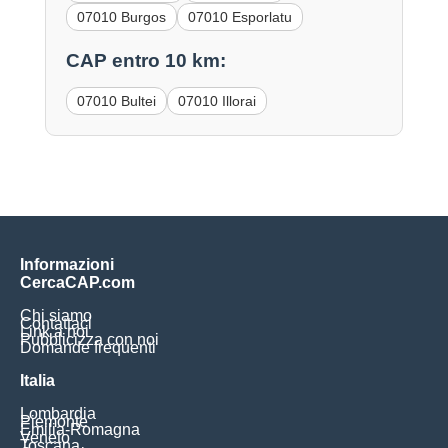
07010 Burgos
07010 Esporlatu
CAP entro 10 km:
07010 Bultei
07010 Illorai
Informazioni
CercaCAP.com
Chi siamo
Contattaci
Link a noi
Pubblicizza con noi
Domande frequenti
Italia
Lombardia
Piemonte
Emilia-Romagna
Veneto
Toscana