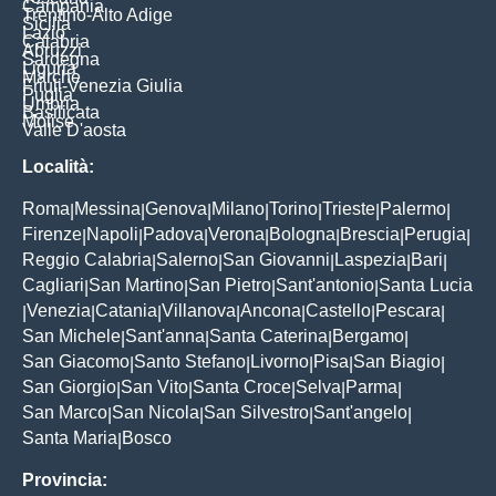
Campania
Trentino-Alto Adige
Sicilia
Lazio
Calabria
Abruzzi
Sardegna
Liguria
Marche
Friuli-Venezia Giulia
Puglia
Umbria
Basilicata
Molise
Valle D'aosta
Località:
Roma
Messina
Genova
Milano
Torino
Trieste
Palermo
|
|
|
|
|
|
|
Firenze
Napoli
Padova
Verona
Bologna
Brescia
Perugia
|
|
|
|
|
|
|
Reggio Calabria
Salerno
San Giovanni
Laspezia
Bari
|
|
|
|
|
Cagliari
San Martino
San Pietro
Sant'antonio
Santa Lucia
|
|
|
|
Venezia
Catania
Villanova
Ancona
Castello
Pescara
|
|
|
|
|
|
|
San Michele
Sant'anna
Santa Caterina
Bergamo
|
|
|
|
San Giacomo
Santo Stefano
Livorno
Pisa
San Biagio
|
|
|
|
|
San Giorgio
San Vito
Santa Croce
Selva
Parma
|
|
|
|
|
San Marco
San Nicola
San Silvestro
Sant'angelo
|
|
|
|
Santa Maria
Bosco
|
Provincia: