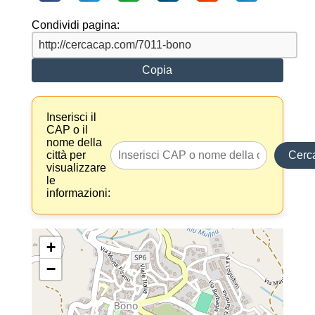
Condividi pagina:
Copia
Inserisci il
CAP o il
nome della
città per
Cerc
visualizzare
le
informazioni:
+
−