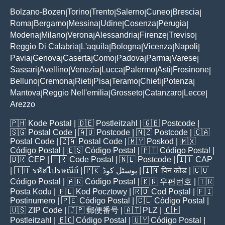
Bolzano-Bozen
Torino
Trento
Salerno
Cuneo
Brescia
|
|
|
|
|
|
Roma
Bergamo
Messina
Udine
Cosenza
Perugia
|
|
|
|
|
|
Modena
Milano
Verona
Alessandria
Firenze
Treviso
|
|
|
|
|
|
Reggio Di Calabria
L'aquila
Bologna
Vicenza
Napoli
|
|
|
|
|
Pavia
Genova
Caserta
Como
Padova
Parma
Varese
|
|
|
|
|
|
|
Sassari
Avellino
Venezia
Lucca
Palermo
Asti
Frosinone
|
|
|
|
|
|
|
Belluno
Cremona
Rieti
Pisa
Teramo
Chieti
Potenza
|
|
|
|
|
|
|
Mantova
Reggio Nell'emilia
Grosseto
Catanzaro
Lecce
|
|
|
|
|
Arezzo
🇵🇭
Kode Postal
| 🇩🇪
Postleitzahl
| 🇬🇧
Postcode
|
🇸🇬
Postal Code
| 🇦🇺
Postcode
| 🇳🇿
Postcode
| 🇨🇦
Postal Code
| 🇿🇦
Postal Code
| 🇲🇾
Poskod
| 🇲🇽
Código Postal
| 🇪🇸
Código Postal
| 🇵🇹
Código Postal
|
🇧🇷
CEP
| 🇫🇷
Code Postal
| 🇳🇱
Postcode
| 🇮🇹
CAP
| 🇹🇭
รหัสไปรษณีย์
| 🇵🇰
پوسٹل کوڈ
| 🇮🇳
पिन कोड
| 🇨🇴
Código Postal
| 🇦🇷
Código Postal
| 🇰🇷
우편번호
| 🇹🇷
Posta Kodu
| 🇵🇱
Kod Pocztowy
| 🇷🇴
Cod Poștal
| 🇫🇮
Postinumero
| 🇵🇪
Código Postal
| 🇨🇱
Código Postal
|
🇺🇸
ZIP Code
| 🇯🇵
郵便番号
| 🇦🇹
PLZ
| 🇨🇭
Postleitzahl
| 🇪🇨
Código Postal
| 🇺🇾
Código Postal
|