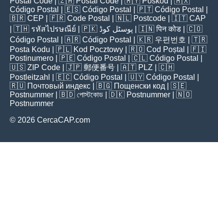
Postal Code
| 🇿🇦
Postal Code
| 🇲🇾
Poskod
| 🇲🇽
Código Postal
| 🇪🇸
Código Postal
| 🇵🇹
Código Postal
|
🇧🇷
CEP
| 🇫🇷
Code Postal
| 🇳🇱
Postcode
| 🇮🇹
CAP
| 🇹🇭
รหัสไปรษณีย์
| 🇵🇰
پوسٹل کوڈ
| 🇮🇳
पिन कोड
| 🇨🇴
Código Postal
| 🇦🇷
Código Postal
| 🇰🇷
우편번호
| 🇹🇷
Posta Kodu
| 🇵🇱
Kod Pocztowy
| 🇷🇴
Cod Poștal
| 🇫🇮
Postinumero
| 🇵🇪
Código Postal
| 🇨🇱
Código Postal
|
🇺🇸
ZIP Code
| 🇯🇵
郵便番号
| 🇦🇹
PLZ
| 🇨🇭
Postleitzahl
| 🇪🇨
Código Postal
| 🇺🇾
Código Postal
|
🇷🇺
Почтовый индекс
| 🇧🇬
Пощенски код
| 🇸🇪
Postnummer
| 🇧🇩
পোস্টকোড
| 🇩🇰
Postnummer
| 🇳🇴
Postnummer
© 2026 CercaCAP.com