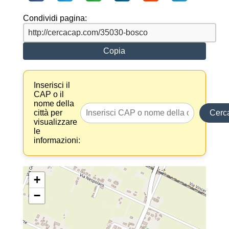
Condividi pagina:
Copia
Inserisci il
CAP o il
nome della
città per
Cerc
visualizzare
le
informazioni:
+
−