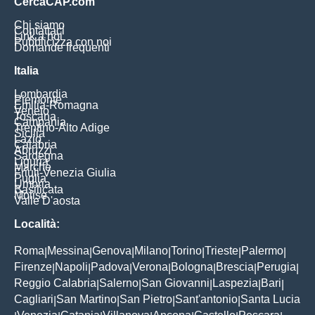
CercaCAP.com
Chi siamo
Contattaci
Link a noi
Pubblicizza con noi
Domande frequenti
Italia
Lombardia
Piemonte
Emilia-Romagna
Veneto
Toscana
Campania
Trentino-Alto Adige
Sicilia
Lazio
Calabria
Abruzzi
Sardegna
Liguria
Marche
Friuli-Venezia Giulia
Puglia
Umbria
Basilicata
Molise
Valle D'aosta
Località:
Roma
Messina
Genova
Milano
Torino
Trieste
Palermo
|
|
|
|
|
|
|
Firenze
Napoli
Padova
Verona
Bologna
Brescia
Perugia
|
|
|
|
|
|
|
Reggio Calabria
Salerno
San Giovanni
Laspezia
Bari
|
|
|
|
|
Cagliari
San Martino
San Pietro
Sant'antonio
Santa Lucia
|
|
|
|