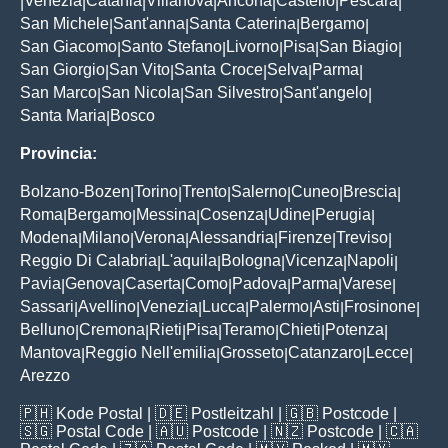
Venezia
Catania
Villanova
Ancona
Castello
Pescara
|
|
|
|
|
|
|
San Michele
Sant'anna
Santa Caterina
Bergamo
|
|
|
|
San Giacomo
Santo Stefano
Livorno
Pisa
San Biagio
|
|
|
|
|
San Giorgio
San Vito
Santa Croce
Selva
Parma
|
|
|
|
|
San Marco
San Nicola
San Silvestro
Sant'angelo
|
|
|
|
Santa Maria
Bosco
|
Provincia:
Bolzano-Bozen
Torino
Trento
Salerno
Cuneo
Brescia
|
|
|
|
|
|
Roma
Bergamo
Messina
Cosenza
Udine
Perugia
|
|
|
|
|
|
Modena
Milano
Verona
Alessandria
Firenze
Treviso
|
|
|
|
|
|
Reggio Di Calabria
L'aquila
Bologna
Vicenza
Napoli
|
|
|
|
|
Pavia
Genova
Caserta
Como
Padova
Parma
Varese
|
|
|
|
|
|
|
Sassari
Avellino
Venezia
Lucca
Palermo
Asti
Frosinone
|
|
|
|
|
|
|
Belluno
Cremona
Rieti
Pisa
Teramo
Chieti
Potenza
|
|
|
|
|
|
|
Mantova
Reggio Nell'emilia
Grosseto
Catanzaro
Lecce
|
|
|
|
|
Arezzo
🇵🇭
Kode Postal
| 🇩🇪
Postleitzahl
| 🇬🇧
Postcode
|
🇸🇬
Postal Code
| 🇦🇺
Postcode
| 🇳🇿
Postcode
| 🇨🇦